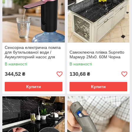
Сенсорна електрична помпа
для бутильованої води /
Самоклеюча плівка Supretto
Акумуляторний насос для
Мармур 2Mх0. 60M Чорна
води / Диспенсер для води
В наявності
В наявності
на USB
344,52
130,68
₴
₴
Купити
Купити