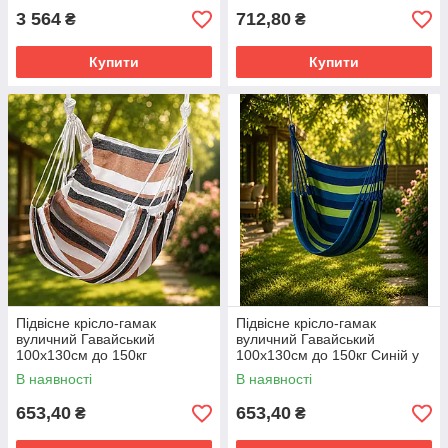
3 564
712,80
₴
₴
Купити
Купити
Підвісне крісло-гамак
Підвісне крісло-гамак
вуличний Гавайський
вуличний Гавайський
100x130см до 150кг
100x130см до 150кг Синій у
Коричневий у смужку
смужку
В наявності
В наявності
653,40
653,40
₴
₴