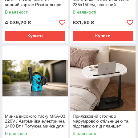
чорний каркас Різні кольори
235х150см, підвісний
кемпінговий бавовняний
В наявності
В наявності
гамак з кріпленнями та
чохлом
4 039,20
831,60
₴
₴
Купити
Купити
Мийка високого тиску MKA-03
Приліжковий столик з
220V / Автомийка електрична
марумровою стільницею та
1400 Вт / Потужна мийка для
підставкою під планшет
авто, саду, поливу
28×45×60 см
В наявності
В наявності