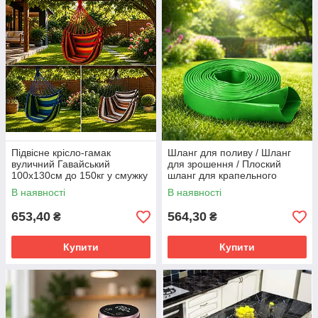
Підвісне крісло-гамак
Шланг для поливу / Шланг
вуличний Гавайський
для зрошення / Плоский
100x130см до 150кг у смужку
шланг для крапельного
поливу
В наявності
В наявності
653,40
564,30
₴
₴
Купити
Купити