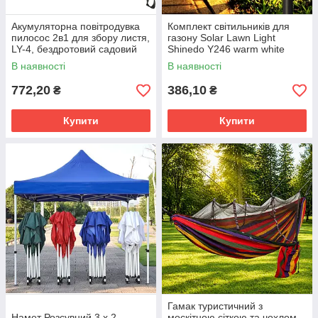
Акумуляторна повітродувка
Комплект світильників для
пилосос 2в1 для збору листя,
газону Solar Lawn Light
LY-4, бездротовий садовий
Shinedo Y246 warm white
пилосос-дуйка BLOWER
комплект 2 шт
В наявності
В наявності
772,20
386,10
₴
₴
Купити
Купити
Гамак туристичний з
Намет Розсувний 3 х 2
москітною сіткою та чохлом