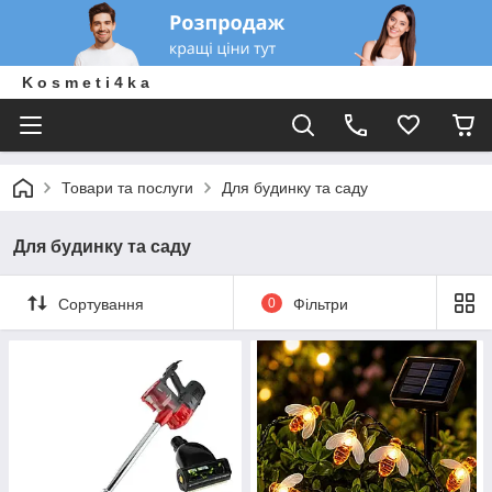
K o s m e t i 4 k a
Товари та послуги
Для будинку та саду
Для будинку та саду
Сортування
0
Фільтри