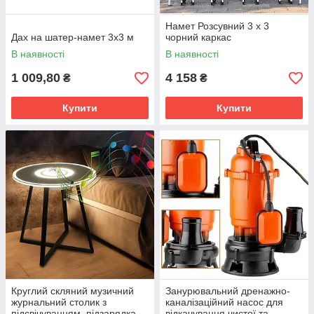
Намет Розсувний 3 х 3
Дах на шатер-намет 3х3 м
чорний каркас
В наявності
В наявності
1 009,80
4 158
₴
₴
Купити
Купити
Круглий скляний музичний
Занурювальний дренажно-
журнальний столик з
каналізаційний насос для
підсвічуванням, підзарядка,
відкачування чистої та