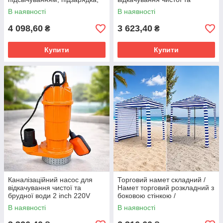
Bluetooth
брудної води UKC з
В наявності
В наявності
поплавком, 220V 3750W 5HP,
напір до 25 м
4 098,60
3 623,40
₴
₴
Купити
Купити
Каналізаційний насос для
Торговий намет складний /
відкачування чистої та
Намет торговий розкладний з
брудної води 2 inch 220V
боковою стінкою /
3150W 4.2HP
Універсальний переносний
В наявності
В наявності
намет / Садовий намет 2×2м