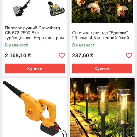
Пилосос ручний Crownberg
СВ 672 2500 Вт з
Сонячна гірлянда "Бджілки"
турбощіткою і Hepa фільтром
20 ламп 4,5 м, теплий-білий
(CB-672)
В наявності
В наявності
2 168,10
237,60
₴
₴
Купити
Купити