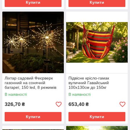
Купити
Купити
Ліхтар садовий Феєрверк
Підвісне крісло-гамак
газонний на сонячній
вуличний Гавайський
батареї, 150 led, 8 режимів
100x130см до 150кг
Червоний у смужку
В наявності
В наявності
326,70
653,40
₴
₴
Купити
Купити