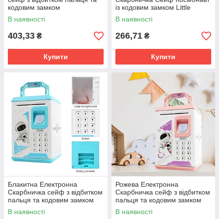
кодовим замком
із кодовим замком Little
«BODYGUARD» +
Space Rabbit Piggy Bank
В наявності
В наявності
купюроприймач
403,33
266,71
₴
₴
Купити
Купити
Блакитна Електронна
Рожева Електронна
Скарбничка сейф з відбитком
Скарбничка сейф з відбитком
пальця та кодовим замком
пальця та кодовим замком
«BODYGUARD» +
«BODYGUARD» +
В наявності
В наявності
купюроприймач
купюроприймач