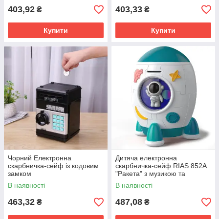
403,92
403,33
₴
₴
Купити
Купити
Чорний Електронна
Дитяча електронна
скарбничка-сейф із кодовим
скарбничка-сейф RIAS 852A
замком
"Ракета" з музикою та
підсвічуванням
В наявності
В наявності
463,32
487,08
₴
₴