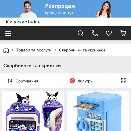
K o s m e t i 4 k a
Товари та послуги
Скарбнички та скриньки
Скарбнички та скриньки
Сортування
0
Фільтри