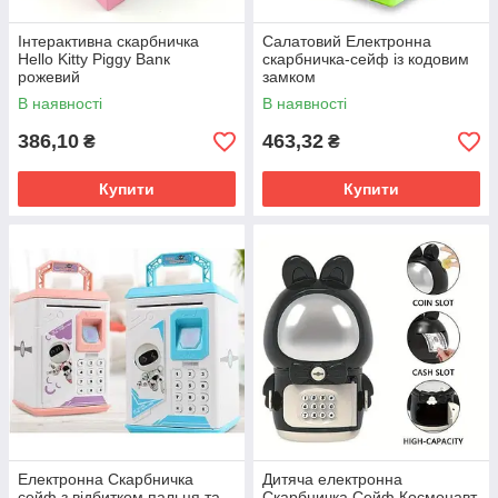
Інтерактивна скарбничка
Салатовий Електронна
Hello Kitty Piggy Banк
скарбничка-сейф із кодовим
рожевий
замком
В наявності
В наявності
386,10
463,32
₴
₴
Купити
Купити
Електронна Скарбничка
Дитяча електронна
сейф з відбитком пальця та
Скарбничка Сейф Космонавт