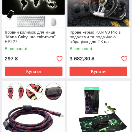
Ігровий килимок для миші
Ігрове кермо PXN V3 Pro з
"Мапа Світу, що світиться"
педалями та подвійною
HP227
вібрацією для ПК на
присосках Чорний
В наявності
В наявності
297
3 682,80
₴
₴
Купити
Купити