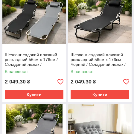
Шезлонг садовий пляжний
Шезлонг садовий пляжний
розкладний 56см х 176см /
розкладний 56см х 176см
Складаний лежак /
Чорний / Складаний лежак /
Розкладний шезлонг з
Розкладний шезлонг з
В наявності
В наявності
підголівником
підголівником
2 049,30
2 049,30
₴
₴
Купити
Купити