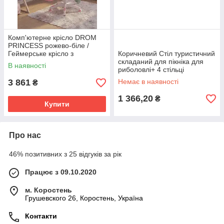
Комп'ютерне крісло DROM
PRINCESS рожево-біле /
Геймерське крісло з
Коричневий Стіл туристичний
підставкою для ніг
складаний для пікніка для
В наявності
риболовлі+ 4 стільці
120*60*70 Folding Table
3 861
Немає в наявності
₴
1 366,20
₴
Купити
Про нас
46% позитивних з 25 відгуків за рік
Працює з 09.10.2020
м. Коростень
Грушевского 26, Коростень, Україна
Контакти