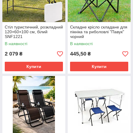
Стіл туристичний, розкладний
Складне крісло складане для
120×60×100 см, білий
пікніка та риболовлі "Павук"
SNF1221
чорний
В наявності
В наявності
2 079
445,50
₴
₴
Купити
Купити