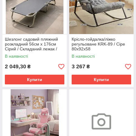
Шезлонг садовий пляжний
Крісло-гойдалка/ліжко
розкладний 56см х 176см
регульоване KRK-89 / Сіре
Сірий / Складаний лежак /
80х92х58
Розкладний шезлонг з
В наявності
В наявності
підголівником
2 049,30
3 267
₴
₴
Купити
Купити