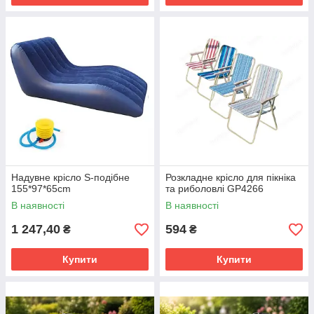
Надувне крісло S-подібне
Розкладне крісло для пікніка
155*97*65cm
та риболовлі GP4266
В наявності
В наявності
1 247,40
594
₴
₴
Купити
Купити