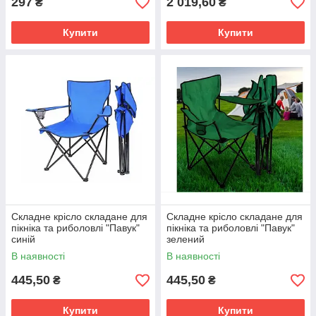
297
2 019,60
₴
₴
Купити
Купити
Складне крісло складане для
Складне крісло складане для
пікніка та риболовлі "Павук"
пікніка та риболовлі "Павук"
синій
зелений
В наявності
В наявності
445,50
445,50
₴
₴
Купити
Купити