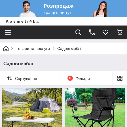
K o s m e t i 4 k a
Товари та послуги
Садові меблі
Садові меблі
Сортування
0
Фільтри