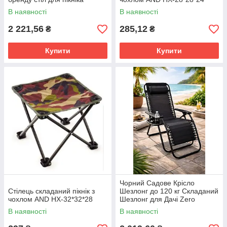
В наявності
В наявності
2 221,56
285,12
₴
₴
Купити
Купити
Чорний Садове Крісло
Стілець складаний пікнік з
Шезлонг до 120 кг Складаний
чохлом AND HX-32*32*28
Шезлонг для Дачі Zero
Gravity XXL (з підстакаником)
В наявності
В наявності