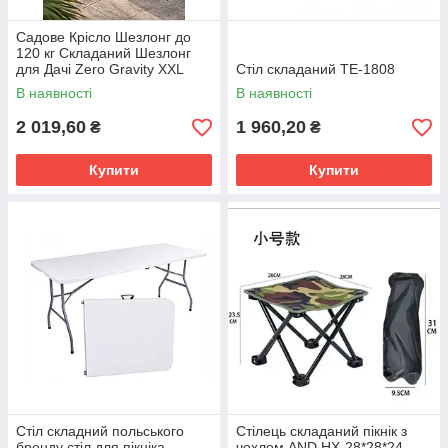
Садове Крісло Шезлонг до
120 кг Складаний Шезлонг
для Дачі Zero Gravity XXL
Стіл складаний TE-1808
В наявності
В наявності
2 019,60
1 960,20
₴
₴
Купити
Купити
Стіл складний польського
Стілець складаний пікнік з
бренду стіл для пікніка
чохлом AND HX-28*28*24