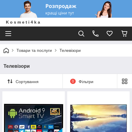
K o s m e t i 4 k a
Товари та послуги
Телевізори
Телевізори
Сортування
0
Фільтри