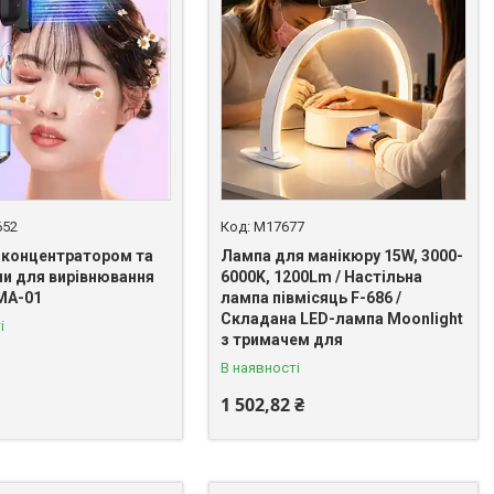
652
M17677
з концентратором та
Лампа для манікюру 15W, 3000-
ми для вирівнювання
6000K, 1200Lm / Настільна
MA-01
лампа півмісяць F-686 /
Складана LED-лампа Moonlight
і
з тримачем для
В наявності
1 502,82 ₴