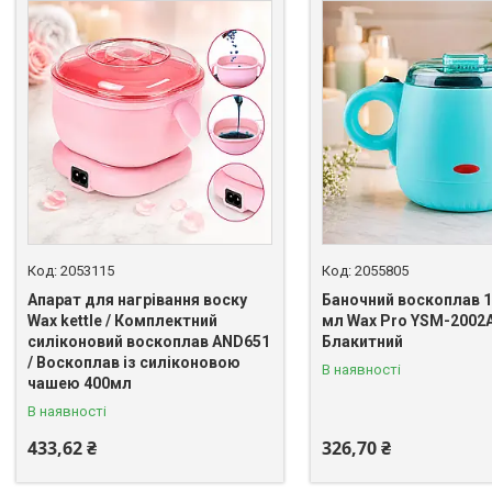
2053115
2055805
Апарат для нагрівання воску
Баночний воскоплав 1
Wax kettle / Комплектний
мл Wax Pro YSM-2002
силіконовий воскоплав AND651
Блакитний
/ Воскоплав із силіконовою
В наявності
чашею 400мл
В наявності
433,62 ₴
326,70 ₴