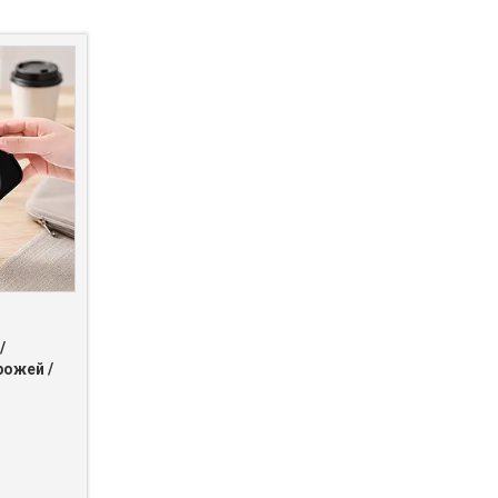
/
рожей /