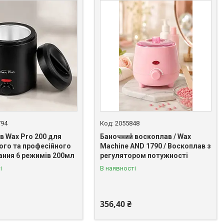
794
2055848
в Wax Pro 200 для
Баночний воскоплав / Wax
го та професійного
Machine AND 1790 / Воскоплав з
ання 6 режимів 200мл
регулятором потужності
і
В наявності
356,40 ₴