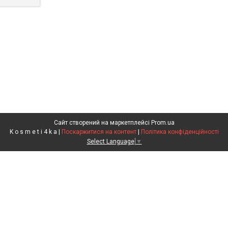
Сайт створений на маркетплейсі
Prom.ua
K o s m e t i 4 k a |
Поскаржитися на контент
|
Політика конфіденційності
Select Language
▼