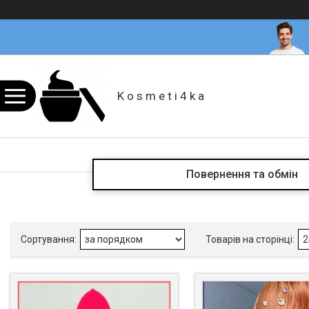
K o s m e t i 4 k a
Повернення та обмін