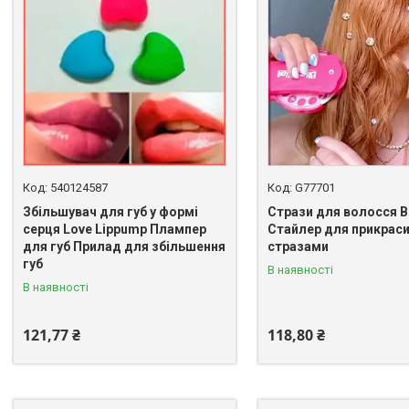
540124587
G77701
Збільшувач для губ у формі
Стрази для волосся Bl
серця Love Lippump Плампер
Стайлер для прикрас
для губ Прилад для збільшення
стразами
губ
В наявності
В наявності
121,77 ₴
118,80 ₴