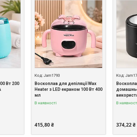
Jam1793
Jam1
00 Вт 200
Воскоплав для депіляції Wax
Воскопла
A
Heater з LED екраном 100 Вт 400
домашньо
мл
використ
В наявності
В наявност
415,80 ₴
374,22 ₴