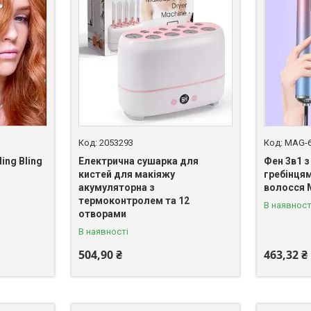
2053293
MAG-
ing Bling
Електрична сушарка для
Фен 3в1 
и
кистей для макіяжу
гребінця
акумуляторна з
волосся 
термоконтролем та 12
В наявност
отворами
В наявності
504,90 ₴
463,32 ₴