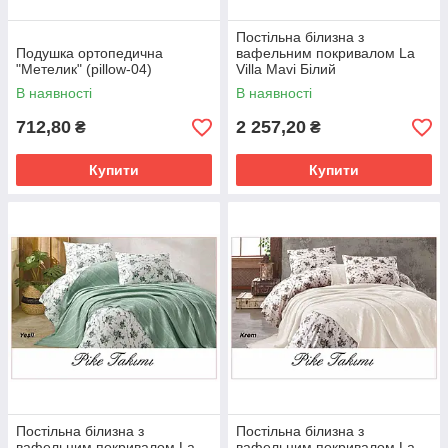
Постільна білизна з
Подушка ортопедична
вафельним покривалом La
"Метелик" (pillow-04)
Villa Mavi Білий
В наявності
В наявності
712,80
2 257,20
₴
₴
Купити
Купити
Постільна білизна з
Постільна білизна з
вафельним покривалом La
вафельним покривалом La