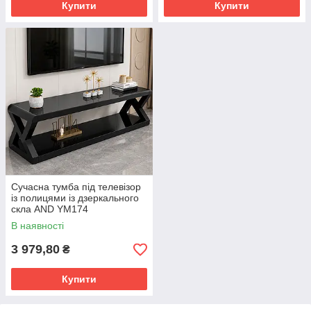
Купити
Купити
Сучасна тумба під телевізор
із полицями із дзеркального
скла AND YM174
В наявності
3 979,80
₴
Купити