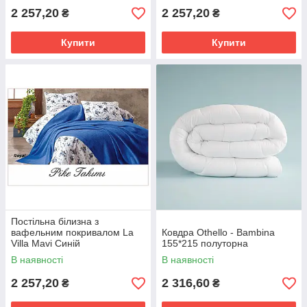
2 257,20
2 257,20
₴
₴
Купити
Купити
Постільна білизна з
вафельним покривалом La
Ковдра Othello - Bambina
Villa Mavi Синій
155*215 полуторна
В наявності
В наявності
2 257,20
2 316,60
₴
₴