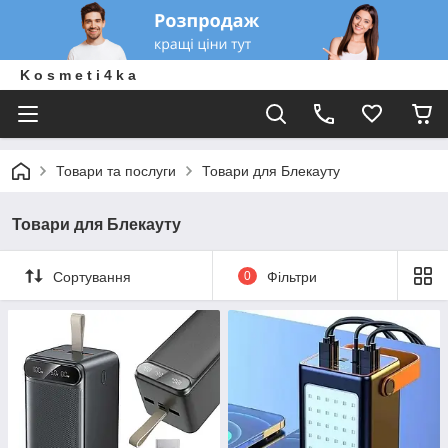
K o s m e t i 4 k a
Товари та послуги
Товари для Блекауту
Товари для Блекауту
Сортування
0
Фільтри