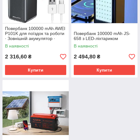
Повербанк 100000 mAh AWEI
P101K для поїздок та роботи
Повербанк 100000 mAh JS-
∙ Зовнішній акумулятор ∙
658 з LED-ліхтариком
Power Bank
В наявності
В наявності
2 316,60
2 494,80
₴
₴
Купити
Купити