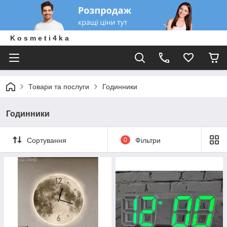
K o s m e t i 4 k a
Товари та послуги
Годинники
Годинники
Сортування
0
Фільтри