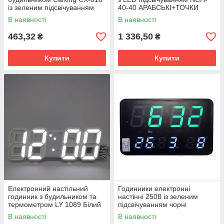
із зеленим підсвічуванням
40-40 АРАБСЬКІ+ТОЧКИ
В наявності
В наявності
463,32
1 336,50
₴
₴
Купити
Купити
Електронний настільний
Годинники електронні
годинник з будильником та
настінні 2508 із зеленим
термометром LY 1089 Білий
підсвічуванням чорні
240х40х150мм TB
В наявності
В наявності