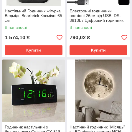
Настільний Годинник Фігурка
Електронні годинники
Ведмідь Bearbrick Космічні 65
настінні 26см від USB, DS-
см
3813L / Цифровий годинник
на стіну / Настільний LED
В наявності
В наявності
1 574,10
790,02
₴
₴
Купити
Купити
Годинник настільний з
Настінний годинник "Місяць"
будильником Caixing CX-818
з LED підсвічуванням NCH-