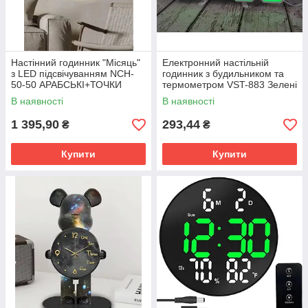
Настінний годинник "Місяць"
Електронний настільній
з LED підсвічуванням NCH-
годинник з будильником та
50-50 АРАБСЬКІ+ТОЧКИ
термометром VST-883 Зелені
В наявності
В наявності
1 395,90
293,44
₴
₴
Купити
Купити