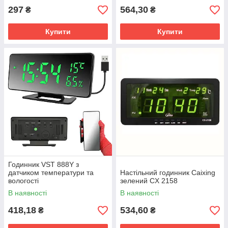
297
564,30
₴
₴
Купити
Купити
Годинник VST 888Y з
датчиком температури та
Настільний годинник Caixing
вологості
зелений CX 2158
В наявності
В наявності
418,18
534,60
₴
₴