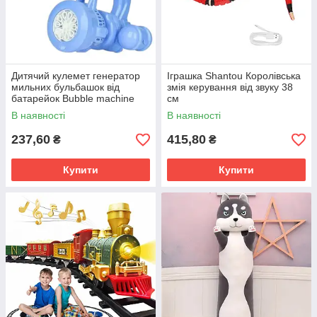
Дитячий кулемет генератор
Іграшка Shantou Королівська
мильних бульбашок від
змія керування від звуку 38
батарейок Bubble machine
см
toy
В наявності
В наявності
237,60
415,80
₴
₴
Купити
Купити