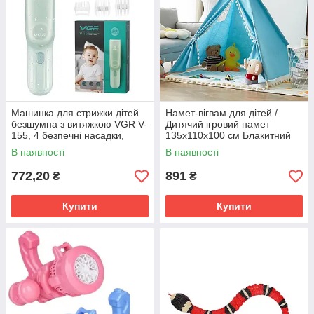
Машинка для стрижки дітей
Намет-вігвам для дітей /
безшумна з витяжкою VGR V-
Дитячий ігровий намет
155, 4 безпечні насадки,
135х110х100 см Блакитний
IPX8, зелена
В наявності
В наявності
772,20
891
₴
₴
Купити
Купити