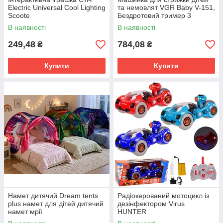
Electric Universal Cool Lighting
та немовлят VGR Baby V-151,
Scoote
Бездротовий тример 3
насадки з витяжкою
В наявності
В наявності
249,48
784,08
₴
₴
Купити
Купити
Намет дитячий Dream tents
Радіокерований мотоцикл із
plus намет для дітей дитячий
дезінфектором Virus
намет мрії
HUNTER