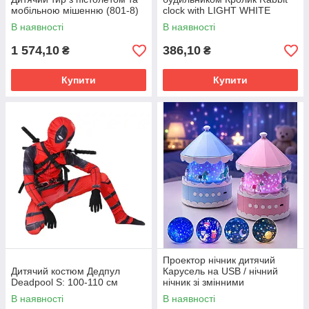
мобільною мішенню (801-8)
clock with LIGHT WHITE
В наявності
В наявності
1 574,10
386,10
₴
₴
Купити
Купити
Проектор нічник дитячий
Дитячий костюм Дедпул
Карусель на USB / нічний
Deadpool S: 100-110 см
нічник зі змінними
картинками 21 слайд / LED
В наявності
В наявності
світильник з пультом