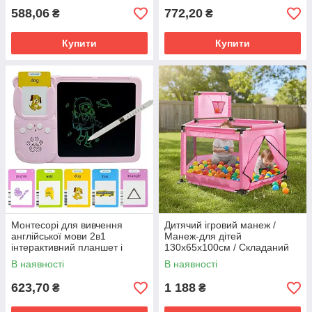
588,06
772,20
₴
₴
Купити
Купити
Монтесорі для вивчення
Дитячий ігровий манеж /
англійської мови 2в1
Манеж-для дітей
інтерактивний планшет і
130х65х100см / Складаний
кольорова LCD дошка для
дитячий манеж з
В наявності
В наявності
малювання 224 слів мишка
баскетбольним кільцем
Рожевий
Рожевий
623,70
1 188
₴
₴