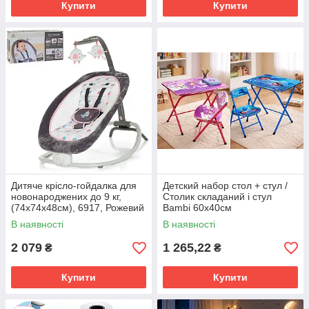
Купити
Купити
Дитяче крісло-гойдалка для
Детский набор стол + стул /
новонароджених до 9 кг,
Столик складаний і стул
(74х74х48см), 6917, Рожевий
Bambi 60х40см
В наявності
В наявності
2 079
1 265,22
₴
₴
Купити
Купити