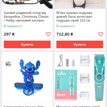
Ігровий різдвяний поїзд від
М'яка іграшка подушка
батарейок, Christmas Classic
довгий Хаскі антистрес
/ Набір святковий експрес
подушка сірий 110 см
В наявності
В наявності
297
712,80
₴
₴
Купити
Купити
Інтерактивна іграшка Стіч
Машинка для стрижки дітей