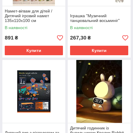
Намет-вігвам для дітей /
Дитячий ігровий намет
Іграшка "Музичний
135х110х100 см
танцювальний восьминіг"
В наявності
В наявності
891
267,30
₴
₴
Купити
Купити
Дитячий годинник із
Дитячий тир з пістолетом та
будильником Кролик Rabbit