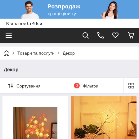
K o s m e t i 4 k a
Товари та послуги
Декор
Декор
Сортування
0
Фільтри