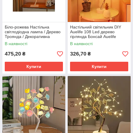
Біло-рожева Настільна
Настільний світильник DIY
світлодіодна лампа / Дерево
Auelife 108 Led дерево
Троянда / Декоративна
гірлянда Бонсай Auelife
настільна лампа для дому
Тепле світло
В наявності
В наявності
475,20
326,70
₴
₴
Купити
Купити