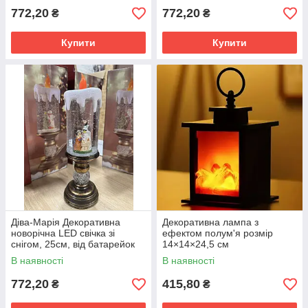
772,20
772,20
₴
₴
Купити
Купити
Діва-Марія Декоративна
Декоративна лампа з
новорічна LED свічка зі
ефектом полум'я розмір
снігом, 25см, від батарейок
14×14×24,5 см
та USB
В наявності
В наявності
772,20
415,80
₴
₴