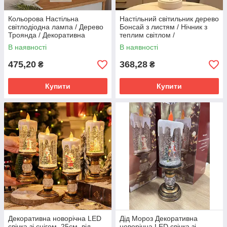
Кольорова Настільна
Настільний світильник дерево
світлодіодна лампа / Дерево
Бонсай з листям / Нічник з
Троянда / Декоративна
теплим світлом /
настільна лампа для дому
Декоративний світильник від
В наявності
В наявності
USB 72 LED
475,20
368,28
₴
₴
Купити
Купити
Декоративна новорічна LED
Дід Мороз Декоративна
свічка зі снігом, 25см, від
новорічна LED свічка зі