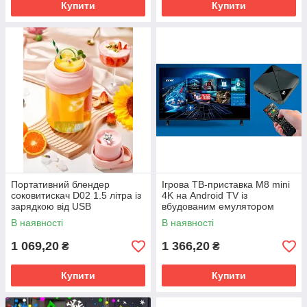
Купити
Купити
Портативний блендер
Ігрова ТВ-приставка M8 mini
соковитискач D02 1.5 літра із
4K на Android TV із
зарядкою від USB
вбудованим емулятором
ретро-ігор та джойстиками
В наявності
В наявності
1 069,20
1 366,20
₴
₴
Купити
Купити