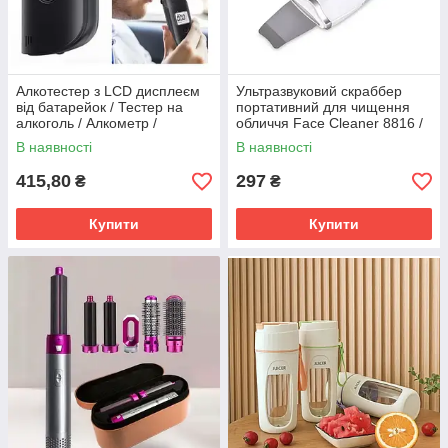
Алкотестер з LCD дисплеєм
Ультразвуковий скраббер
від батарейок / Тестер на
портативний для чищення
алкоголь / Алкометр /
обличчя Face Cleaner 8816 /
Алкотестер портативний
Очищувач порів / Скрабер
В наявності
В наявності
ліфтинг
415,80
297
₴
₴
Купити
Купити