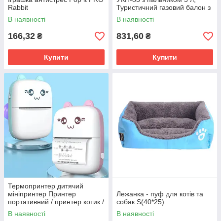
Rabbit
Туристичний газовий балон з
пальником червоний,5 літрів
В наявності
В наявності
166,32
831,60
₴
₴
Купити
Купити
Термопринтер дитячий
мініпринтер Принтер
Лежанка - пуф для котів та
портативний / принтер котик /
собак S(40*25)
подарунок для дітей
В наявності
В наявності