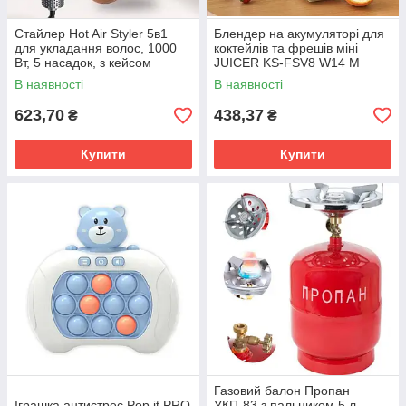
Стайлер Hot Air Styler 5в1
Блендер на акумуляторі для
для укладання волос, 1000
коктейлів та фрешів міні
Вт, 5 насадок, з кейсом
JUICER KS-FSV8 W14 M
В наявності
В наявності
623,70
438,37
₴
₴
Купити
Купити
Газовий балон Пропан
Іграшка антистрес Pop it PRO
УКП-83 з пальником 5 л,