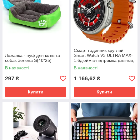
Смарт годинник круглий
Лежанка - пуф для котів та
Smart Watch V3 ULTRA MAX-
собак Зелена S(40*25)
1.6дюймів-підтримка дзвінків,
спортивні режими
В наявності
В наявності
297
1 166,62
₴
₴
Купити
Купити