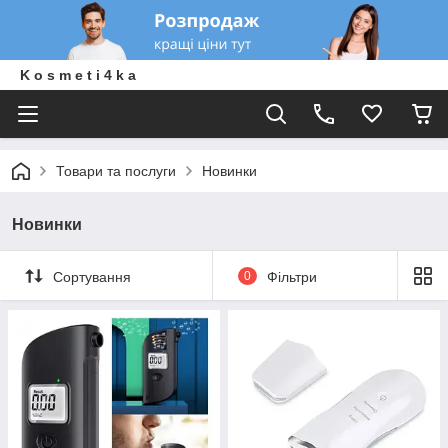
K o s m e t i 4 k a
Товари та послуги
Новинки
Новинки
Сортування
0
Фільтри