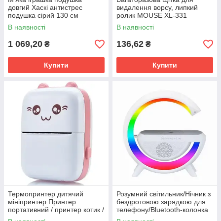
довгий Хаскі антистрес
видалення ворсу, липкий
подушка сірий 130 см
ролик MOUSE XL-331
В наявності
В наявності
1 069,20
136,62
₴
₴
Купити
Купити
Термопринтер дитячий
Розумний світильник/Нічник з
мініпринтер Принтер
бездротовою зарядкою для
портативний / принтер котик /
телефону/Bluetooth-колонка
подарунок для дітей