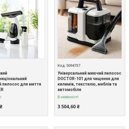
5094737
овий
Універсальний миючий пилосос
нкціональний
DOCTOR-101 для чищення для
й пилосос для миття
килимів, текстилю, меблів та
ER
автомобіля
і
В наявності
 ₴
3 504,60 ₴