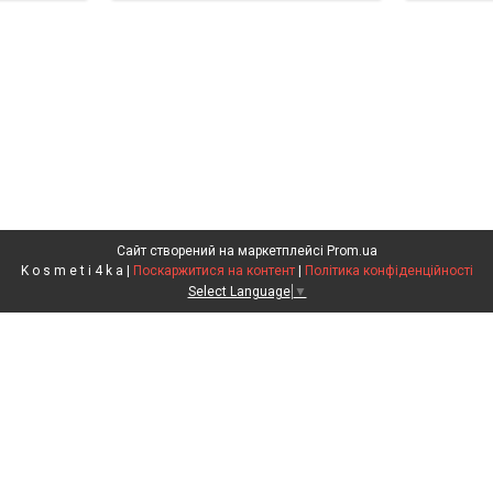
Сайт створений на маркетплейсі
Prom.ua
K o s m e t i 4 k a |
Поскаржитися на контент
|
Політика конфіденційності
Select Language
▼