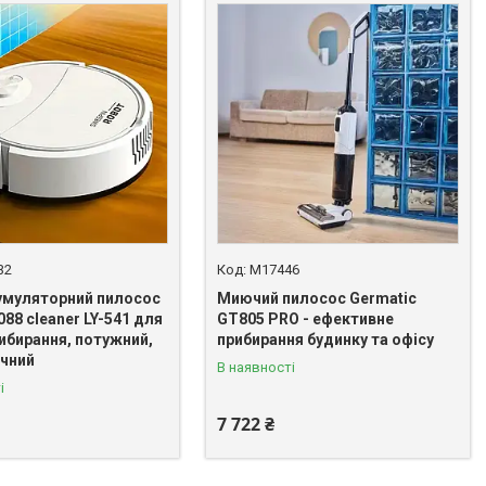
32
M17446
умуляторний пилосос
Миючий пилосос Germatic
88 cleaner LY-541 для
GT805 PRO - ефективне
ибирання, потужний,
прибирання будинку та офісу
чний
В наявності
і
7 722 ₴