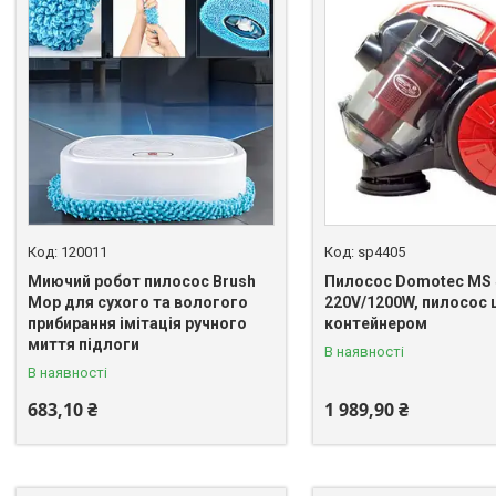
120011
sp4405
Миючий робот пилосос Brush
Пилосос Domotec MS 
Mop для сухого та вологого
220V/1200W, пилосос 
прибирання імітація ручного
контейнером
миття підлоги
В наявності
В наявності
683,10 ₴
1 989,90 ₴