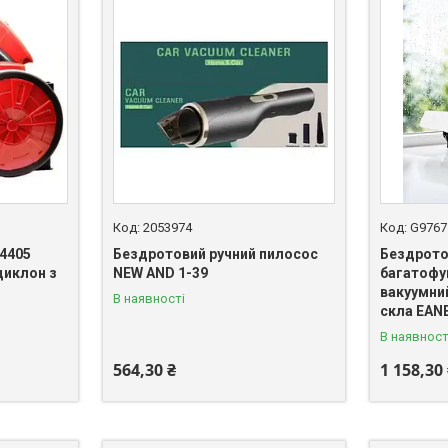
2053974
G9767
4405
Бездротовий ручний пилосос
Бездрот
циклон з
NEW AND 1-39
багатофу
вакуумни
В наявності
скла EAN
В наявност
564,30 ₴
1 158,30