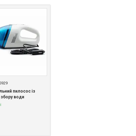
25929
льний пилосос із
 збору води
і