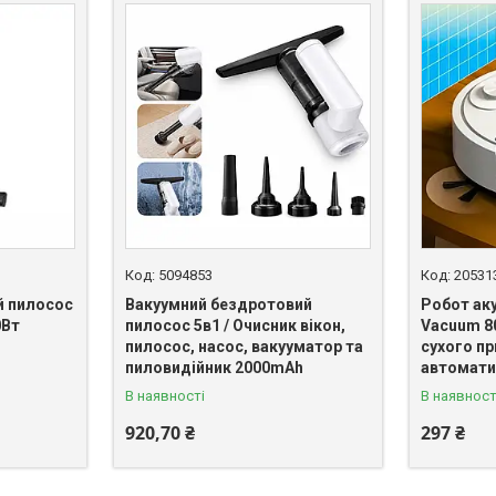
5094853
20531
й пилосос
Вакуумний бездротовий
Робот ак
0Вт
пилосос 5в1 / Очисник вікон,
Vacuum 80
пилосос, насос, вакууматор та
сухого пр
пиловидійник 2000mAh
автомати
В наявності
В наявност
920,70 ₴
297 ₴