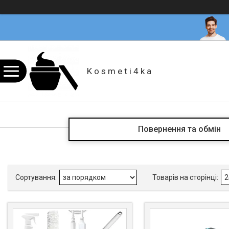
K o s m e t i 4 k a
Повернення та обмін