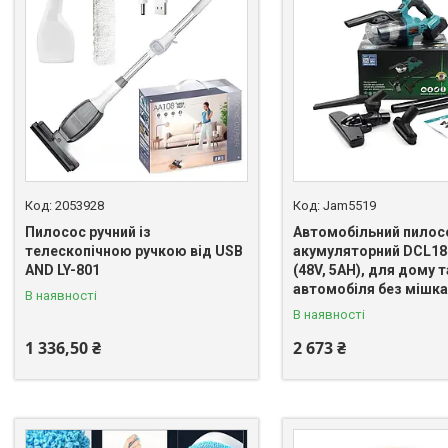
2053928
Jam5519
Пилосос ручний із
Автомобільний пилос
телескопічною ручкою від USB
акумуляторний DCL18
AND LY-801
(48V, 5AH), для дому т
автомобіля без мішка 
В наявності
В наявності
1 336,50 ₴
2 673 ₴