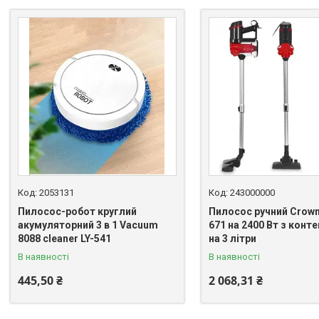
2053131
243000000
Пилосос-робот круглий
Пилосос ручний Crown
акумуляторний 3 в 1 Vacuum
671 на 2400 Вт з конт
8088 cleaner LY-541
на 3 літри
В наявності
В наявності
445,50 ₴
2 068,31 ₴