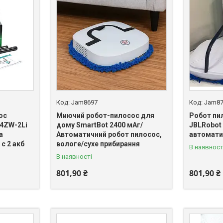
Jam8697
Jam8
ос
Миючий робот-пилосос для
Робот пил
4ZW-2Li
дому SmartBot 2400 мАг/
JBLRobot
а
Автоматичний робот пилосос,
автомати
c 2 акб
вологе/сухе прибирання
В наявност
В наявності
801,90 ₴
801,90 ₴