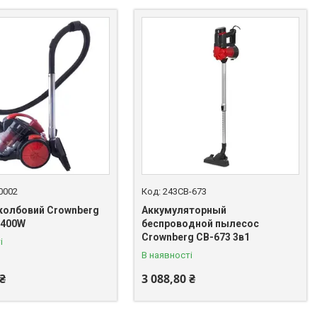
0002
243CB-673
колбовий Crownberg
Аккумуляторный
2400W
беспроводной пылесос
Crownberg CB-673 3в1
і
В наявності
 ₴
3 088,80 ₴