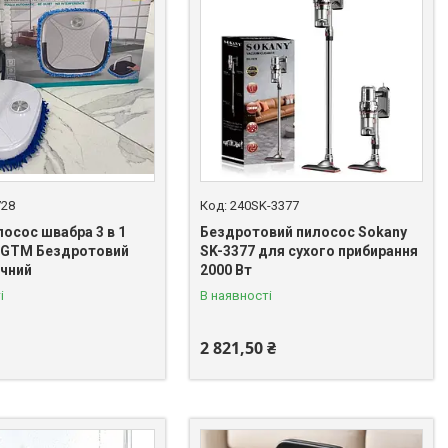
728
240SK-3377
осос швабра 3 в 1
Бездротовий пилосос Sokany
 GTM Бездротовий
SK-3377 для сухого прибирання
чний
2000 Вт
і
В наявності
2 821,50 ₴