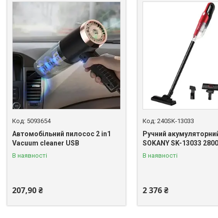
5093654
240SK-13033
Автомобільний пилосос 2 in1
Ручний акумуляторни
Vacuum cleaner USB
SOKANY SK-13033 280
В наявності
В наявності
207,90 ₴
2 376 ₴