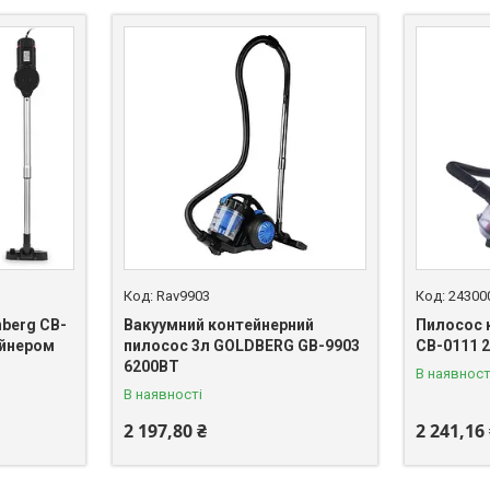
Rav9903
24300
berg CB-
Вакуумний контейнерний
Пилосос 
ейнером
пилосос 3л GOLDBERG GB-9903
CB-0111 
6200ВТ
В наявност
В наявності
2 197,80 ₴
2 241,16