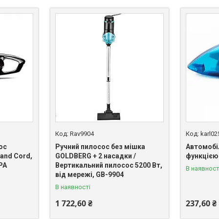
Rav9904
karl0
ос
Ручний пилосос без мішка
Автомобі
 and Cord,
GOLDBERG + 2 насадки /
функцією
РА
Вертикальний пилосос 5200 Вт,
В наявност
від мережі, GB-9904
В наявності
1 722,60 ₴
237,60 ₴