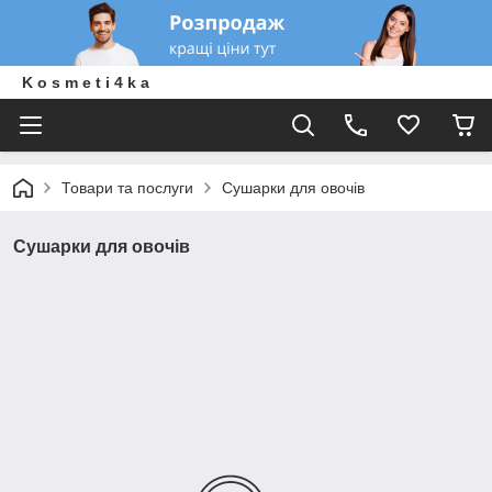
K o s m e t i 4 k a
Товари та послуги
Сушарки для овочів
Сушарки для овочів