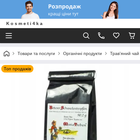
K o s m e t i 4 k a
Товари та послуги
Органічні продукти
Трав'яний чай
Топ продажів