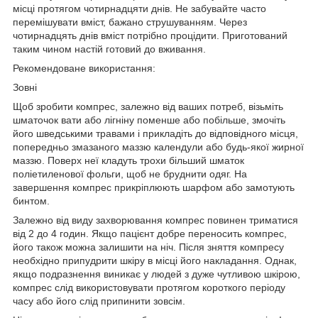
місці протягом чотирнадцяти днів. Не забувайте часто
перемішувати вміст, бажано струшуванням. Через
чотирнадцять днів вміст потрібно процідити. Приготований
таким чином настій готовий до вживання.
Рекомендоване використання:
Зовні
Щоб зробити компрес, залежно від ваших потреб, візьміть
шматочок вати або лігніну поменше або побільше, змочіть
його шведськими травами і прикладіть до відповідного місця,
попередньо змазаного маззю календули або будь-якої жирної
маззю. Поверх неї кладуть трохи більший шматок
поліетиленової фольги, щоб не бруднити одяг. На
завершення компрес прикріплюють шарфом або замотують
бинтом.
Залежно від виду захворювання компрес повинен триматися
від 2 до 4 годин. Якщо пацієнт добре переносить компрес,
його також можна залишити на ніч. Після зняття компресу
необхідно припудрити шкіру в місці його накладання. Однак,
якщо подразнення виникає у людей з дуже чутливою шкірою,
компрес слід використовувати протягом короткого періоду
часу або його слід припинити зовсім.