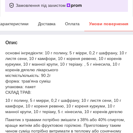
Замовлення під захистом
арактеристики
Доставка
Оплата
Умови повернення
Опис
основні інгредієнти: 10 г полину, 5 г мірри, 0,2 г шафрану, 10 г
листя сени, 10 г камфори, 10 г кореня ревеню, 10 г коренів
куркуми, 10 г манної крупи, 10 г теріаку. , 5 г нінесила, 10 г
коренів дягелю лікарського
місткість/кількість: 90.2г
форма: трав'яна суміш
упаковка: пакет
СКЛАД ТРАВ:
10 г полину, 5 г мирри, 0,2 г шафрану, 10 г листя сени, 10 г
камфори, 10 г кореня ревеню, 10 г кореня куркуми, 10 г
манної крупи, 10 г теріаку, 5 г. нінесила, 10 г коренів дягелю
Пакетик з травами потрібно змішати з 38% або 40% спиртом,
краще житнім або фруктовою горілкою. Приготовану таким
чином суміш потрібно витримати в теплому або сонячному