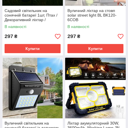
Садовий світильник на
Вуличний ліхтар на стовп
сонячній батареї 1шт, Птах /
solar street light BL BK120-
Декоративний ліхтар /
6COB
Вуличний світильник на
В наявності
В наявності
акумуляторі
297
297
₴
₴
Купити
Купити
Вуличний світильник на
Ліхтар акумуляторний 30W,
сонячній батареї із датчиком
3600mAh, Working Lamp JN-