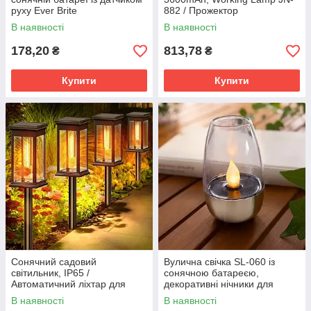
руху Ever Brite
882 / Прожектор
світлодіодний / Лампа на
В наявності
В наявності
сонячній панелі
178,20
813,78
₴
₴
Купити
Купити
Сонячний садовий
Вулична свічка SL-060 із
світильник, IP65 /
сонячною батареєю,
Автоматичний ліхтар для
декоративні нічники для
саду, 800mAh тепле світло
газону, світильник 6 шт
В наявності
В наявності