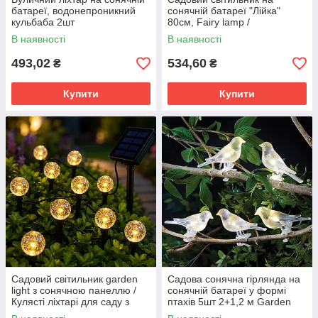
батареї, водонепроникний
сонячній батареї "Лійка"
кульбаба 2шт
80см, Fairy lamp /
Декоративний LED ліхтар для
В наявності
В наявності
саду
493,02
534,60
₴
₴
Купити
Купити
Садовий світильник garden
Садова сонячна гірлянда на
light з сонячною панеллю /
сонячній батареї у формі
Кулясті ліхтарі для саду з
птахів 5шт 2+1,2 м Garden
бульбашками Solar /
Line SOL6063