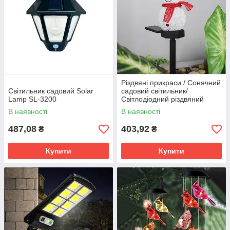
Різдвяні прикраси / Сонячний
Світильник садовий Solar
садовий світильник/
Lamp SL-3200
Світлодіодний різдвяний
ліхтар AMhomely
В наявності
В наявності
487,08
403,92
₴
₴
Купити
Купити