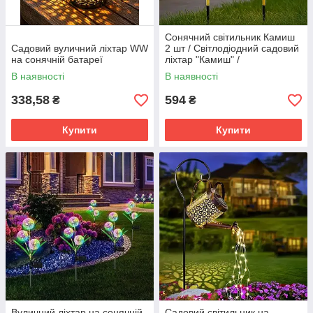
Сонячний світильник Камиш
Садовий вуличний ліхтар WW
2 шт / Світлодіодний садовий
на сонячній батареї
ліхтар "Камиш" /
Водонепроникний садовий
В наявності
В наявності
світильник на сонячній
батареї
338,58
594
₴
₴
Купити
Купити
Вуличний ліхтар на сонячній
Садовий світильник на