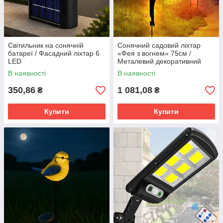
Світильник на сонячній
Сонячний садовий ліхтар
батареї / Фасадний ліхтар 6
«Фея з вогнем» 75см /
LED
Металевий декоративний
світильник на кілочку IP54
В наявності
В наявності
2шт
350,86
1 081,08
₴
₴
Купити
Купити