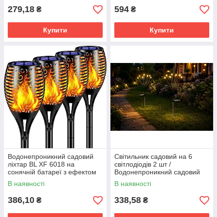
279,18
594
₴
₴
Купити
Купити
Водонепроникний садовий
Світильник садовий на 6
ліхтар BL XF 6018 на
світлодіодів 2 шт /
сонячній батареї з ефектом
Водонепроникний садовий
полум'я Solar flame комплект
ліхтар-лампа "Світлячок" 6
В наявності
В наявності
2шт
LED / Світильник на сонячних
386,10
338,58
₴
₴