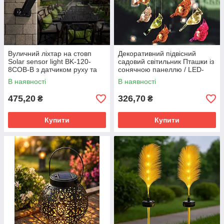
Вуличний ліхтар на стовп
Декоративний підвісний
Solar sensor light BK-120-
садовий світильник Пташки із
8COB-B з датчиком руху та
сонячною панеллю / LED-
сонячною панеллю
птиці для саду,
В наявності
В наявності
водонепроникні світильники
475,20
326,70
₴
₴
Купити
Купити