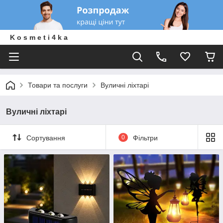
K o s m e t i 4 k a
Товари та послуги
Вуличні ліхтарі
Вуличні ліхтарі
Сортування
0
Фільтри