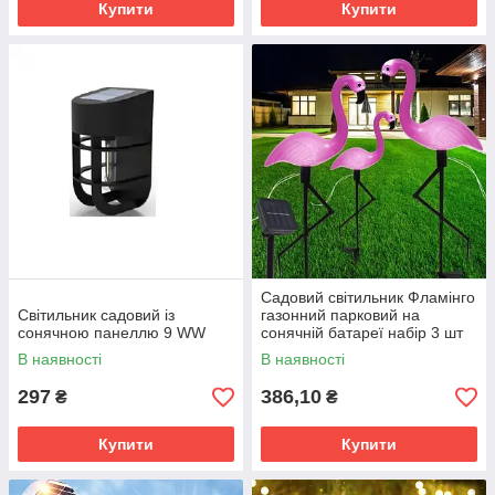
Купити
Купити
Садовий світильник Фламінго
Світильник садовий із
газонний парковий на
сонячною панеллю 9 WW
сонячній батареї набір 3 шт
В наявності
В наявності
297
386,10
₴
₴
Купити
Купити