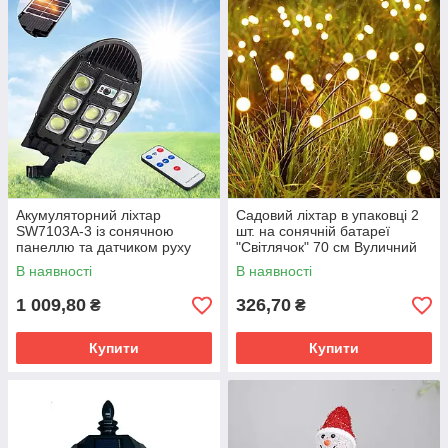
Акумуляторний ліхтар
Садовий ліхтар в упаковці 2
SW7103A-3 із сонячною
шт. на сонячній батареї
панеллю та датчиком руху
"Світлячок" 70 см Вуличний
ліхтарик 8LED
В наявності
В наявності
1 009,80
326,70
₴
₴
Купити
Купити