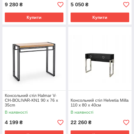
9 280
5 050
₴
₴
Купити
Купити
Консольний стіл Halmar V-
CH-BOLIVAR-KN1 90 x 76 x
Консольний стіл Helvetia Milla
35cm
110 х 80 х 40см
В наявності
В наявності
4 199
22 260
₴
₴