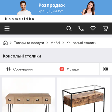
K o s m e t i 4 k a
Товари та послуги
Меблі
Консольні столики
Консольні столики
Сортування
0
Фільтри