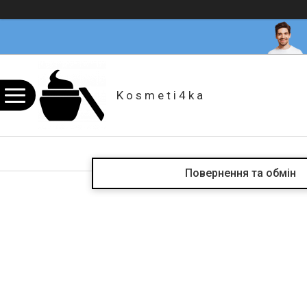
K o s m e t i 4 k a
Повернення та обмін