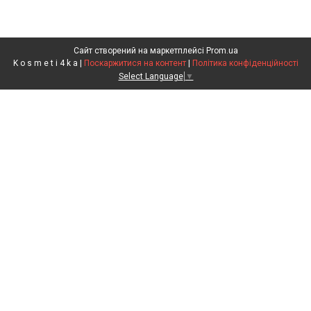
Сайт створений на маркетплейсі
Prom.ua
K o s m e t i 4 k a |
Поскаржитися на контент
|
Політика конфіденційності
Select Language
▼