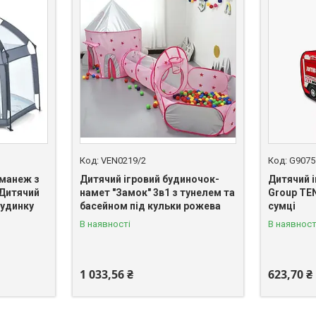
VEN0219/2
G9075
манеж з
Дитячий ігровий будиночок-
Дитячий 
 Дитячий
намет "Замок" 3в1 з тунелем та
Group TEN
будинку
басейном під кульки рожева
сумці
В наявності
В наявност
1 033,56 ₴
623,70 ₴