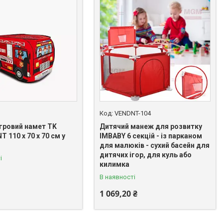
VENDNT-104
ігровий намет TK
Дитячий манеж для розвитку
T 110 х 70 х 70 см у
IMBABY 6 секцій - із парканом
для малюків - сухий басейн для
дитячих ігор, для куль або
і
килимка
В наявності
1 069,20 ₴