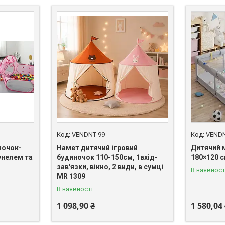
VENDNT-99
VENDN
ночок-
Намет дитячий ігровий
Дитячий 
унелем та
будиночок 110-150см, 1вхід-
180×120 
зав'язки, вікно, 2 види, в сумці
В наявност
MR 1309
В наявності
1 098,90 ₴
1 580,04