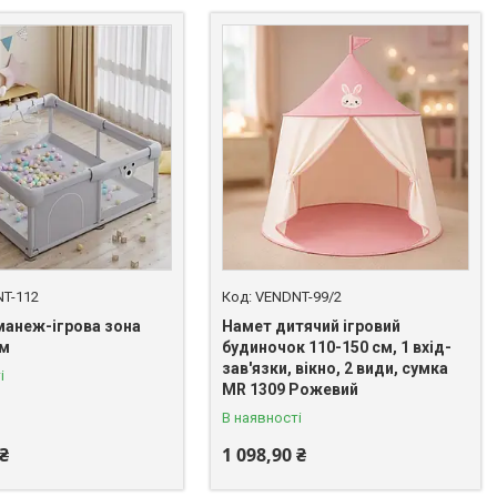
T-112
VENDNT-99/2
манеж-ігрова зона
Намет дитячий ігровий
см
будиночок 110-150 см, 1 вхід-
зав'язки, вікно, 2 види, сумка
і
MR 1309 Рожевий
В наявності
 ₴
1 098,90 ₴