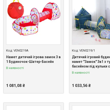
VEN0219А
VEN0219/1
Намет дитячий ігрова замок 3 в
Дитячий ігровий буди
1 Будиночок-Шатер-Басейн
намет "Замок" 3в1 з т
басейном під кульки 
В наявності
В наявності
1 081,08 ₴
1 033,56 ₴