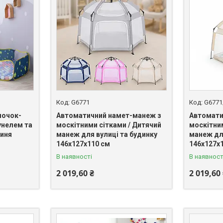
G6771
G6771
ночок-
Автоматичний намет-манеж з
Автомати
унелем та
москітними сітками / Дитячий
москітни
синя
манеж для вулиці та будинку
манеж дл
146х127х110 см
146х127х
В наявності
В наявност
2 019,60 ₴
2 019,60