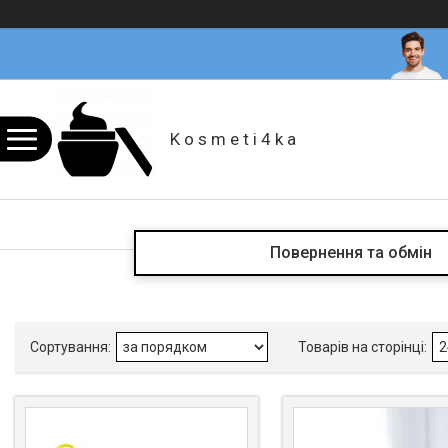
K o s m e t i 4 k a
Повернення та обмін