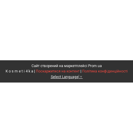
Сайт створений на маркетплейсі
Prom.ua
K o s m e t i 4 k a |
Поскаржитися на контент
|
Політика конфіденційності
Select Language
▼