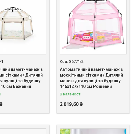
/1
G6771/2
чний намет-манеж з
Автоматичний намет-манеж з
ми сітками / Дитячий
москітними сітками / Дитячий
я вулиці та будинку
манеж для вулиці та будинку
110 см Бежевий
146х127х110 см Рожевий
і
В наявності
 ₴
2 019,60 ₴