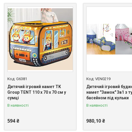
G6381
VEN0219
Дитячий ігровий намет TK
Дитячий ігровий буди
Group TENT 110 х 70 х 70 см у
намет "Замок" 3в1 з т
сумці
басейном під кульки
В наявності
В наявності
594 ₴
980,10 ₴