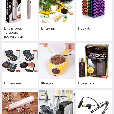
Епілятори,
Вітаміни
Неокуб
трімери,
воскоплави
Портмоне
Фондю
Рідке скло