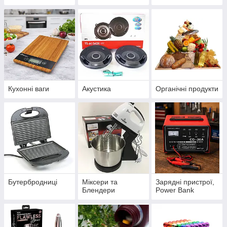
вкладання
волосся
Кухонні ваги
Акустика
Органічні продукти
Бутербродниці
Міксери та
Зарядні пристрої,
Блендери
Power Bank