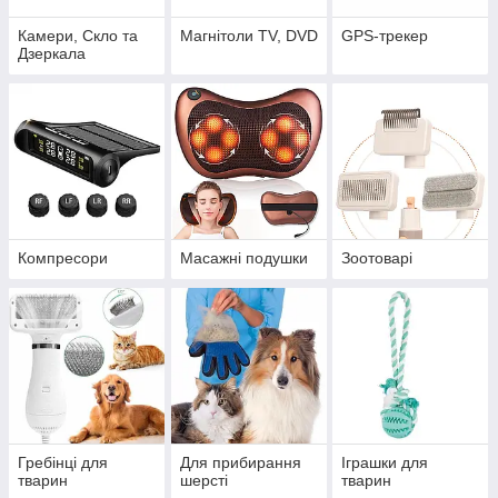
Камери, Скло та
Магнітоли TV, DVD
GPS-трекер
Дзеркала
Компресори
Масажні подушки
Зоотоварі
Гребінці для
Для прибирання
Іграшки для
тварин
шерсті
тварин