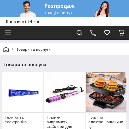
K o s m e t i 4 k a
Товари та послуги
Товари та послуги
Техніка та
Плойки,
Грилі та
електроніка
випрямлячі,
електрошашлични
стайлери для
ці