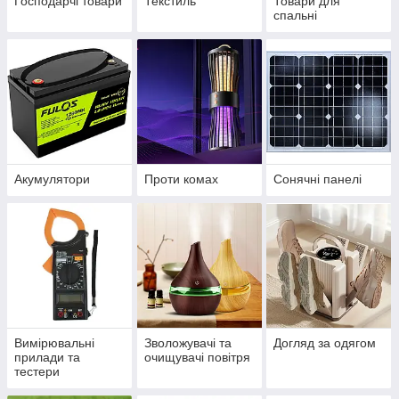
Господарчі товари
Текстиль
Товари для
спальні
Акумулятори
Проти комах
Сонячні панелі
Вимірювальні
Зволожувачі та
Догляд за одягом
прилади та
очищувачі повітря
тестери