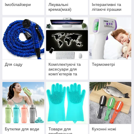
Імобілайзери
Лікувальні
Інтерактивні та
крема(мазі)
літаючі іграшки
Для саду
Комплектуючі та
Термометрі
аксесуари для
комп'ютерів та
ноутбуків
Бутилки для води
Товари для
Кухонні ножі
прибирання