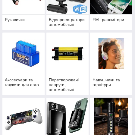
Рукавички
Відеореестратори
FM трансмітери
автомобільні
Акссесуари та
Перетворювачі
Навушники та
гаджети для авто
напруги,
гарнітури
автомобільні
інвертори