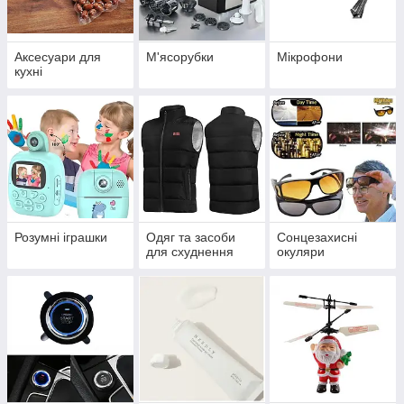
Аксесуари для
М'ясорубки
Мікрофони
кухні
Розумні іграшки
Одяг та засоби
Сонцезахисні
для схуднення
окуляри