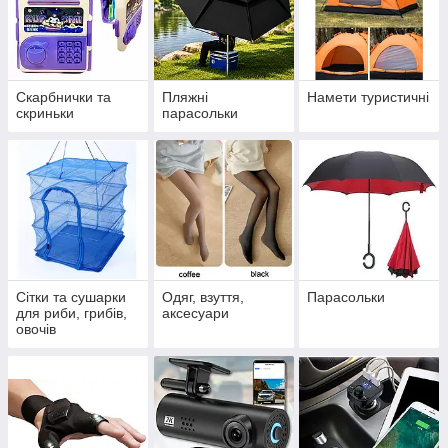
Скарбнички та
Пляжні
Намети туристичні
скриньки
парасольки
Сітки та сушарки
Одяг, взуття,
Парасольки
для риби, грибів,
аксесуари
овочів