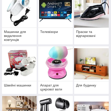
Машинки для
Телевізори
Праски та
видалення
відпарювачі
ковтунців
Швейні машинки
Апарат для
Для будинку
цукрової вати