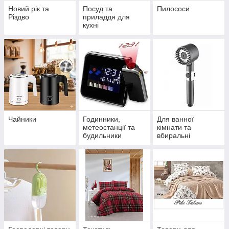
Новий рік та
Посуд та
Пилососи
Різдво
приладдя для
кухні
Чайники
Годинники,
Для ванної
метеостанції та
кімнати та
будильники
вбиральні