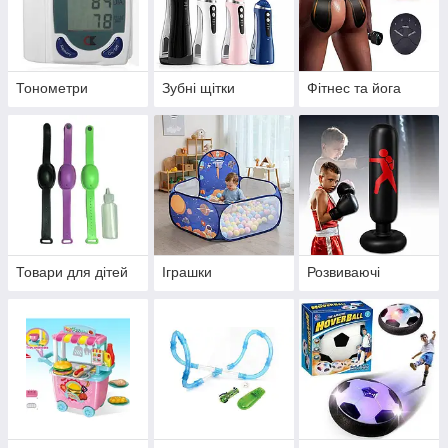
Тонометри
Зубні щітки
Фітнес та йога
Товари для дітей
Іграшки
Розвиваючі