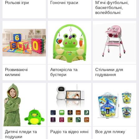
Рольові ігри
Гоночні траси
Мʼячі футбольні,
баскетбольні,
волейбольні
Розвиваючі
Автокрісла та
Стільчики для
килимкі
бустери
годування
Дитячі пледи та
Радіо та відео няні
Все для пляжу
подушки