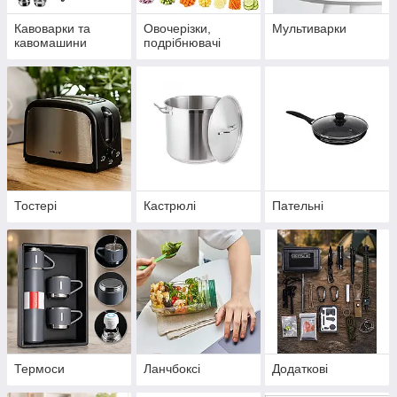
Кавоварки та
Овочерізки,
Мультиварки
кавомашини
подрібнювачі
Тостері
Кастрюлі
Пательні
Термоси
Ланчбоксі
Додаткові