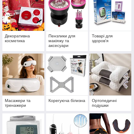
Декоративна
Пензлики для
Товарі для
косметика
макіяжу та
здоров'я
аксесуари
Масажери та
Корегуюча білизна
Ортопедичні
тренажери
подушки