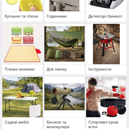
Купання та гігієна
Годинники
Детекторі банкнот
Пляжні килимки
Для пікніку
Інструменти
Садові меблі
Бінокли та
Спортивні ігрові
монокуляри
мʼячі