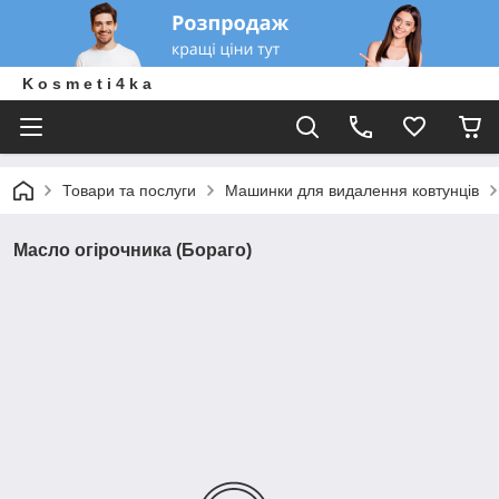
K o s m e t i 4 k a
Товари та послуги
Машинки для видалення ковтунців
Масло огірочника (Бораго)