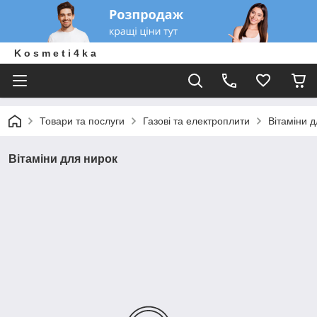
K o s m e t i 4 k a
Товари та послуги
Газові та електроплити
Вітаміни 
Вітаміни для нирок