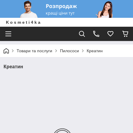
K o s m e t i 4 k a
Товари та послуги
Пилососи
Креатин
Креатин